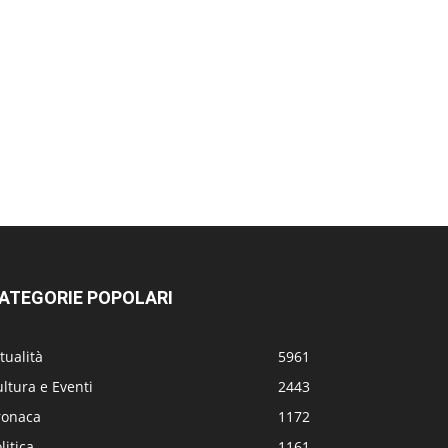
ATEGORIE POPOLARI
tualità
5961
ltura e Eventi
2443
ronaca
1172
litica
1161