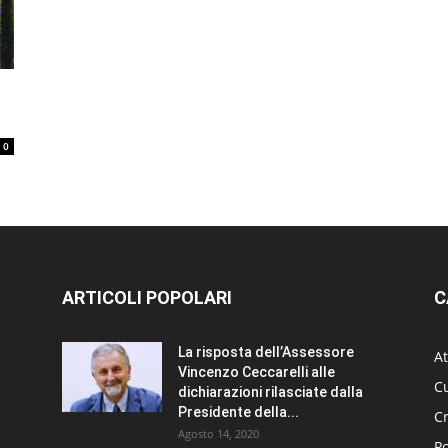
0
ARTICOLI POPOLARI
C
La risposta dell’Assessore
At
Vincenzo Ceccarelli alle
Cu
dichiarazioni rilasciate dalla
Presidente della...
C
Agosto 14, 2020
Po