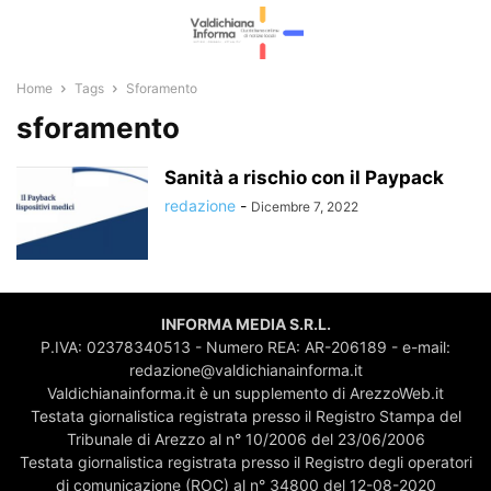
Home
Tags
Sforamento
sforamento
Sanità a rischio con il Paypack
redazione
-
Dicembre 7, 2022
INFORMA MEDIA S.R.L.
P.IVA: 02378340513 - Numero REA: AR-206189 - e-mail:
redazione@valdichianainforma.it
Valdichianainforma.it è un supplemento di ArezzoWeb.it
Testata giornalistica registrata presso il Registro Stampa del
Tribunale di Arezzo al n° 10/2006 del 23/06/2006
Testata giornalistica registrata presso il Registro degli operatori
di comunicazione (ROC) al n° 34800 del 12-08-2020