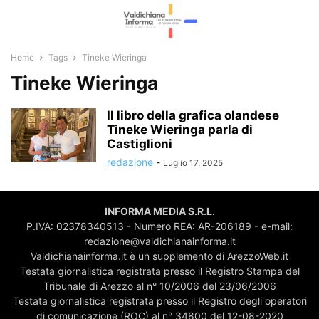
Home
Tags
Tineke Wieringa
Tineke Wieringa
Il libro della grafica olandese
Tineke Wieringa parla di
Castiglioni
redazione
-
Luglio 17, 2025
INFORMA MEDIA S.R.L.
P.IVA: 02378340513 - Numero REA: AR-206189 - e-mail:
redazione@valdichianainforma.it
Valdichianainforma.it è un supplemento di ArezzoWeb.it
Testata giornalistica registrata presso il Registro Stampa del
Tribunale di Arezzo al n° 10/2006 del 23/06/2006
Testata giornalistica registrata presso il Registro degli operatori
di comunicazione (ROC) al n° 34800 del 12-08-2020