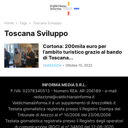
Home
Tags
Toscana Sviluppo
Toscana Sviluppo
Cortona: 200mila euro per
l’ambito turistico grazie al bando
di Toscana...
redazione
-
Ottobre 10, 2022
INFORMA MEDIA S.R.L.
P.IVA: 02378340513 - Numero REA: AR-206189 - e-mail:
redazione@valdichianainforma.it
Valdichianainforma.it è un supplemento di ArezzoWeb.it
Testata giornalistica registrata presso il Registro Stampa del
Tribunale di Arezzo al n° 10/2006 del 23/06/2006
Testata giornalistica registrata presso il Registro degli operatori
di comunicazione (ROC) al n° 34800 del 12-08-2020