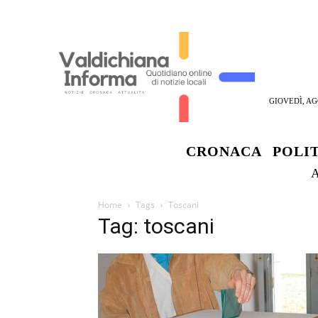
GIOVEDÌ, AG
CRONACA
POLI
Home
Tags
Toscani
Tag: toscani