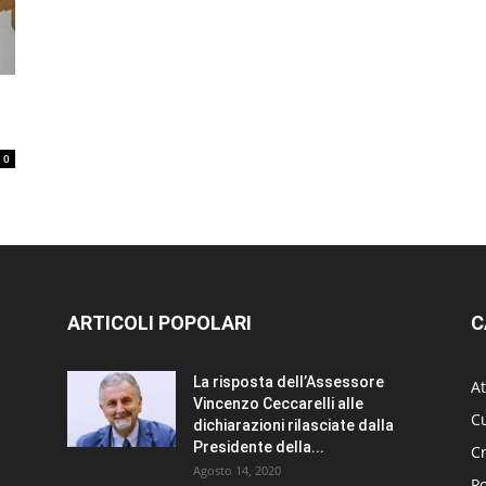
0
ARTICOLI POPOLARI
C
La risposta dell’Assessore
At
Vincenzo Ceccarelli alle
Cu
dichiarazioni rilasciate dalla
Presidente della...
C
Agosto 14, 2020
Po