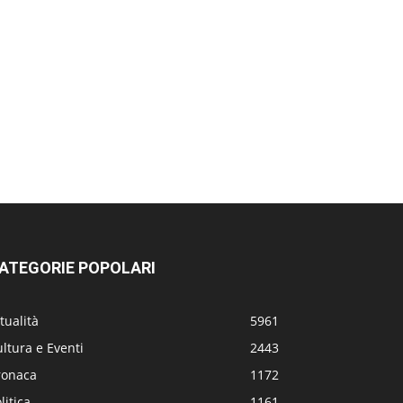
ATEGORIE POPOLARI
tualità
5961
ltura e Eventi
2443
ronaca
1172
litica
1161