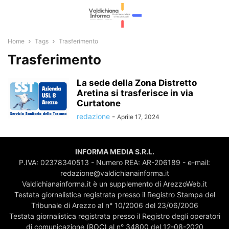
Home
Tags
Trasferimento
Trasferimento
La sede della Zona Distretto
Aretina si trasferisce in via
Curtatone
redazione
-
Aprile 17, 2024
INFORMA MEDIA S.R.L.
P.IVA: 02378340513 - Numero REA: AR-206189 - e-mail:
redazione@valdichianainforma.it
Valdichianainforma.it è un supplemento di ArezzoWeb.it
Testata giornalistica registrata presso il Registro Stampa del
Tribunale di Arezzo al n° 10/2006 del 23/06/2006
Testata giornalistica registrata presso il Registro degli operatori
di comunicazione (ROC) al n° 34800 del 12-08-2020