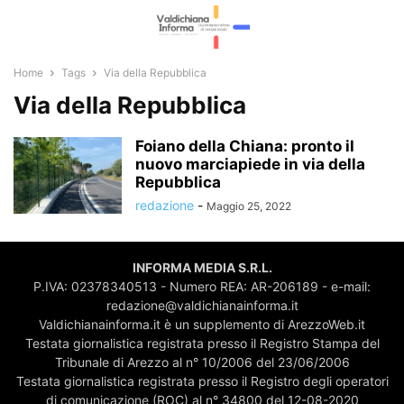
Home
Tags
Via della Repubblica
Via della Repubblica
Foiano della Chiana: pronto il
nuovo marciapiede in via della
Repubblica
redazione
-
Maggio 25, 2022
INFORMA MEDIA S.R.L.
P.IVA: 02378340513 - Numero REA: AR-206189 - e-mail:
redazione@valdichianainforma.it
Valdichianainforma.it è un supplemento di ArezzoWeb.it
Testata giornalistica registrata presso il Registro Stampa del
Tribunale di Arezzo al n° 10/2006 del 23/06/2006
Testata giornalistica registrata presso il Registro degli operatori
di comunicazione (ROC) al n° 34800 del 12-08-2020