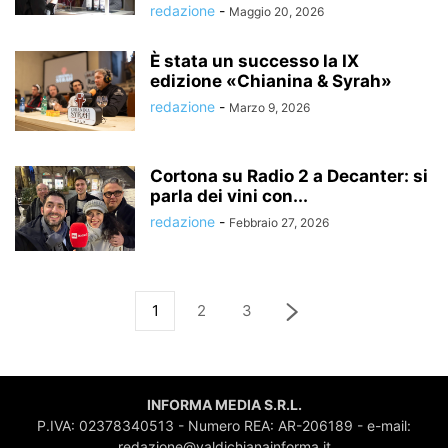
redazione
-
Maggio 20, 2026
È stata un successo la IX
edizione «Chianina & Syrah»
redazione
-
Marzo 9, 2026
Cortona su Radio 2 a Decanter: si
parla dei vini con...
redazione
-
Febbraio 27, 2026
1
2
3
INFORMA MEDIA S.R.L.
P.IVA: 02378340513 - Numero REA: AR-206189 - e-mail:
redazione@valdichianainforma.it