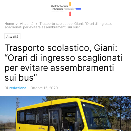
Home
Attualità
Trasporto scolastico, Giani: “Orari di ingresso
scaglionati per evitare assembramenti sui bus”
Attualità
Trasporto scolastico, Giani:
“Orari di ingresso scaglionati
per evitare assembramenti
sui bus”
Di
redazione
-
Ottobre 15, 2020