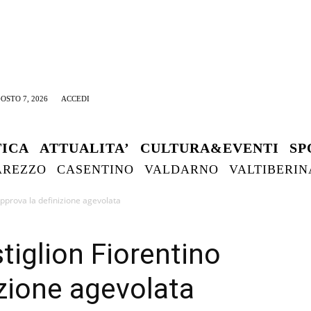
OSTO 7, 2026
ACCEDI
TICA
ATTUALITA’
CULTURA&EVENTI
SP
AREZZO
CASENTINO
VALDARNO
VALTIBERIN
 approva la definizione agevolata
stiglion Fiorentino
izione agevolata