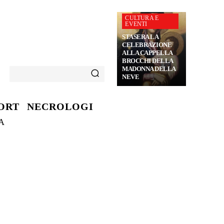
CULTURA E
EVENTI
STASERA LA
CELEBRAZIONE
ALLA CAPPELLA
BROCCHI DELLA
MADONNA DELLA
NEVE
ORT
NECROLOGI
A