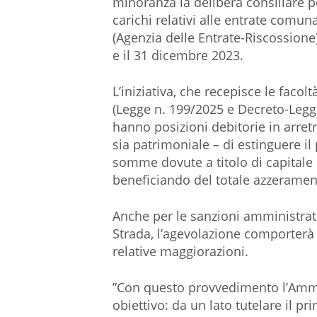
minoranza la delibera consiliare pe
carichi relativi alle entrate comuna
(Agenzia delle Entrate-Riscossione
e il 31 dicembre 2023.
​L’iniziativa, che recepisce le faco
(Legge n. 199/2025 e Decreto-Legge
hanno posizioni debitorie in arretr
sia patrimoniale – di estinguere i
somme dovute a titolo di capitale e
beneficiando del totale azzerament
Anche per le sanzioni amministrativ
Strada, l’agevolazione comporterà l
relative maggiorazioni.
​”Con questo provvedimento l’Amm
obiettivo: da un lato tutelare il pr