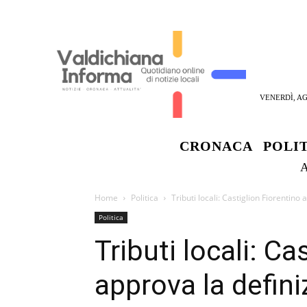
VENERDÌ, AG
CRONACA
POLI
Home
Politica
Tributi locali: Castiglion Fiorentino
Politica
Tributi locali: Ca
approva la defin