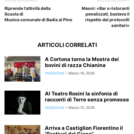
Articolo precedente
Articolo successivo
Riprende l’attività della
Meoni: «Bar e ristoranti
Scuola di
penalizzati, bastava il
Musica comunale di Badia al Pino
rispetto dei protocolli
sanitari»
ARTICOLI CORRELATI
A Cortona torna la Mostra dei
bovini di razza Chianina
redazione
-
Marzo 16, 2026
Al Teatro Rosini la sinfonia di
racconti di Terre senza promesse
redazione
-
Marzo 15, 2026
Arriva a Castiglion Fiorentino il
“Festival del Gioco”