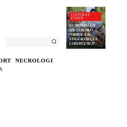
CULTURA E
EVENTI
A CORTONA LO
SPETTACOLO
“ODISSEA, IL
VIAGGIO DELLA
CONOSCENZA”
ORT
NECROLOGI
A