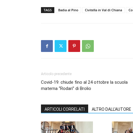
TAGS
Badia al Pino
Civitella in Val di Chiana
Co
Articolo precedente
Covid-19: chiude fino al 24 ottobre la scuola
materna “Rodari” di Brolio
ARTICOLI CORRELATI
ALTRO DALL'AUTORE