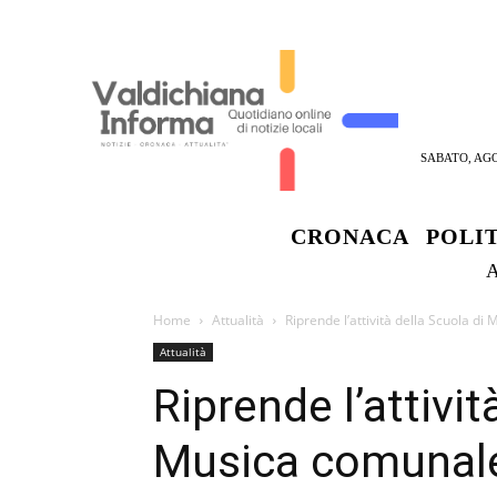
SABATO, AGO
CRONACA
POLI
Home
Attualità
Riprende l’attività della Scuola d
Attualità
Riprende l’attivit
Musica comunale