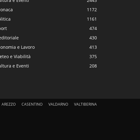
ltura e Eventi
2443
ronaca
1172
litica
1161
port
474
editoriale
430
conomia e Lavoro
413
teo e Viabilità
375
ltura e Eventi
208
AREZZO
CASENTINO
VALDARNO
VALTIBERINA