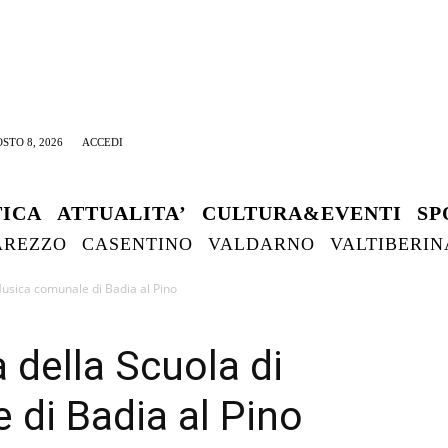
STO 8, 2026
ACCEDI
TICA
ATTUALITA’
CULTURA&EVENTI
SP
AREZZO
CASENTINO
VALDARNO
VALTIBERIN
i Musica comunale di Badia al Pino
à della Scuola di
 di Badia al Pino