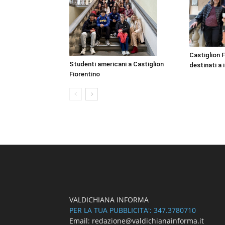
Castiglion F
Studenti americani a Castiglion
destinati a i
Fiorentino
VALDICHIANA INFORMA
PER LA TUA PUBBLICITA': 347.3780710
Email: redazione@valdichianainforma.it