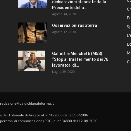
Cu
dichiarazioni rilasciate dalla
Presidente della...
C
Agosto 14, 2020
Po
Osservazioni rasoterra
S
Agosto 17, 2020
L'
E
Me
Galletti e Menchetti (M5S):
“Stop al trasferimento dei 76
Cu
lavoratori di...
Luglio 29, 2020
 redazione@valdichianainforma.it
t
pa del Tribunale di Arezzo al n° 10/2006 del 23/06/2006
i operatori di comunicazione (ROC) al n° 34800 del 12-08-2020