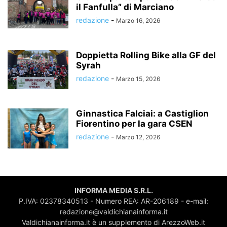
il Fanfulla” di Marciano
redazione
-
Marzo 16, 2026
Doppietta Rolling Bike alla GF del
Syrah
redazione
-
Marzo 15, 2026
Ginnastica Falciai: a Castiglion
Fiorentino per la gara CSEN
redazione
-
Marzo 12, 2026
INFORMA MEDIA S.R.L.
P.IVA: 02378340513 - Numero REA: AR-206189 - e-mail:
redazione@valdichianainforma.it
Valdichianainforma.it è un supplemento di ArezzoWeb.it