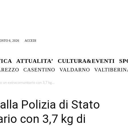
OSTO 6, 2026
ACCEDI
TICA
ATTUALITA’
CULTURA&EVENTI
SP
AREZZO
CASENTINO
VALDARNO
VALTIBERIN
to un extracomunitario con 3,7 kg...
alla Polizia di Stato
rio con 3,7 kg di