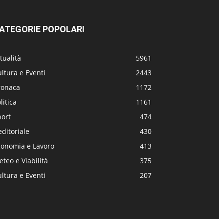
ATEGORIE POPOLARI
tualità
5961
ltura e Eventi
2443
ronaca
1172
litica
1161
port
474
editoriale
430
conomia e Lavoro
413
teo e Viabilità
375
ltura e Eventi
207