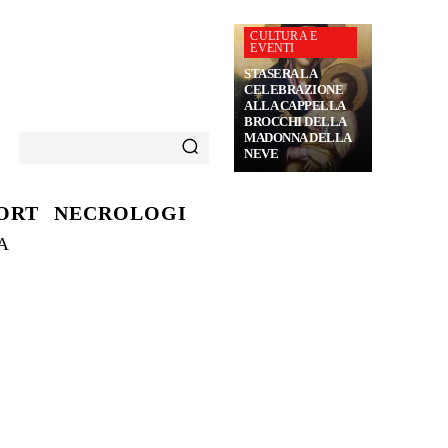
CULTURA E
EVENTI
STASERA LA
CELEBRAZIONE
ALLA CAPPELLA
BROCCHI DELLA
MADONNA DELLA
NEVE
ORT
NECROLOGI
A