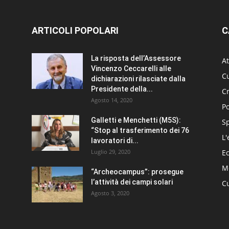
ARTICOLI POPOLARI
C
La risposta dell’Assessore
At
Vincenzo Ceccarelli alle
Cu
dichiarazioni rilasciate dalla
Presidente della...
C
Agosto 14, 2020
Po
Galletti e Menchetti (M5S):
S
“Stop al trasferimento dei 76
L'
lavoratori di...
Luglio 29, 2020
E
Me
“Archeocampus”: prosegue
l’attività dei campi solari
Cu
Agosto 3, 2020