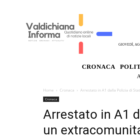
GIOVEDÌ, AG
CRONACA
POLI
Home
Cronaca
Arrestato in A1 dalla Polizia di Sta
Cronaca
Arrestato in A1 d
un extracomunita