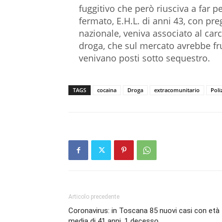
fuggitivo che però riusciva a far p
fermato, E.H.L. di anni 43, con preg
nazionale, veniva associato al carc
droga, che sul mercato avrebbe fru
venivano posti sotto sequestro.
TAGS
cocaina
Droga
extracomunitario
Poli
Articolo precedente
Coronavirus: in Toscana 85 nuovi casi con età
media di 41 anni, 1 decesso