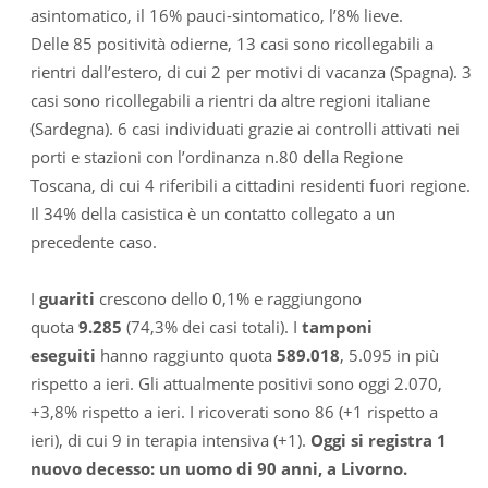
asintomatico, il 16% pauci-sintomatico, l’8% lieve.
Delle 85 positività odierne, 13 casi sono ricollegabili a
rientri dall’estero, di cui 2 per motivi di vacanza (Spagna). 3
casi sono ricollegabili a rientri da altre regioni italiane
(Sardegna). 6 casi individuati grazie ai controlli attivati nei
porti e stazioni con l’ordinanza n.80 della Regione
Toscana, di cui 4 riferibili a cittadini residenti fuori regione.
Il 34% della casistica è un contatto collegato a un
precedente caso.
I
guariti
crescono dello 0,1% e raggiungono
quota
9.285
(74,3% dei casi totali). I
tamponi
eseguiti
hanno raggiunto quota
589.018
, 5.095 in più
rispetto a ieri. Gli attualmente positivi sono oggi 2.070,
+3,8% rispetto a ieri. I ricoverati sono 86 (+1 rispetto a
ieri), di cui 9 in terapia intensiva (+1).
Oggi si registra 1
nuovo decesso: un uomo di 90 anni, a Livorno.