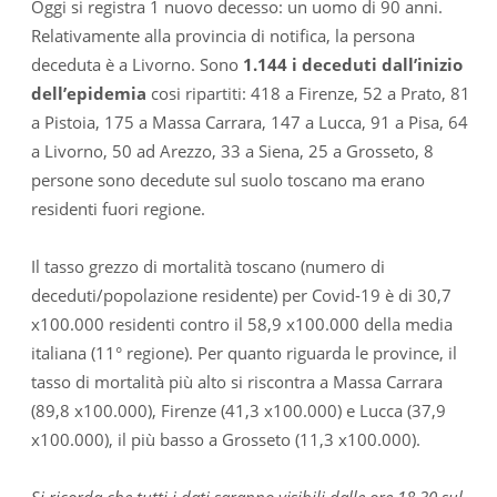
Oggi si registra 1 nuovo decesso: un uomo di 90 anni.
Relativamente alla provincia di notifica, la persona
deceduta è a Livorno. Sono
1.144 i deceduti dall’inizio
dell’epidemia
cosi ripartiti: 418 a Firenze, 52 a Prato, 81
a Pistoia, 175 a Massa Carrara, 147 a Lucca, 91 a Pisa, 64
a Livorno, 50 ad Arezzo, 33 a Siena, 25 a Grosseto, 8
persone sono decedute sul suolo toscano ma erano
residenti fuori regione.
Il tasso grezzo di mortalità toscano (numero di
deceduti/popolazione residente) per Covid-19 è di 30,7
x100.000 residenti contro il 58,9 x100.000 della media
italiana (11° regione). Per quanto riguarda le province, il
tasso di mortalità più alto si riscontra a Massa Carrara
(89,8 x100.000), Firenze (41,3 x100.000) e Lucca (37,9
x100.000), il più basso a Grosseto (11,3 x100.000).
Si ricorda che tutti i dati saranno visibili dalle ore 18.30 sul