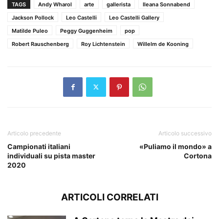
TAGS
Andy Wharol
arte
gallerista
Ileana Sonnabend
Jackson Pollock
Leo Castelli
Leo Castelli Gallery
Matilde Puleo
Peggy Guggenheim
pop
Robert Rauschenberg
Roy Lichtenstein
Willelm de Kooning
Articolo precedente
Articolo successivo
Campionati italiani
«Puliamo il mondo» a
individuali su pista master
Cortona
2020
ARTICOLI CORRELATI