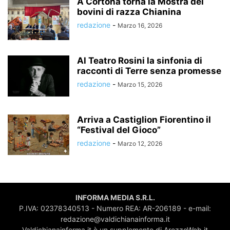
A Cortona torna la Mostra dei
bovini di razza Chianina
redazione
-
Marzo 16, 2026
Al Teatro Rosini la sinfonia di
racconti di Terre senza promesse
redazione
-
Marzo 15, 2026
Arriva a Castiglion Fiorentino il
“Festival del Gioco”
redazione
-
Marzo 12, 2026
INFORMA MEDIA S.R.L.
P.IVA: 02378340513 - Numero REA: AR-206189 - e-mail:
redazione@valdichianainforma.it
Valdichianainforma.it è un supplemento di ArezzoWeb.it