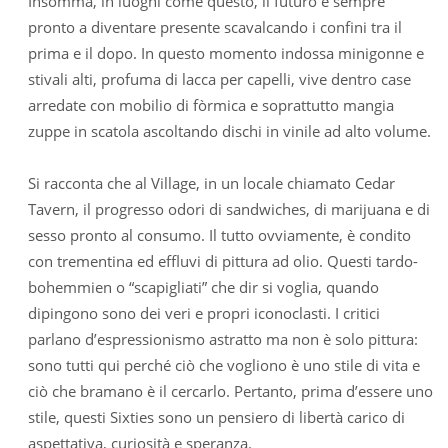
Insomma, in luoghi come questo, il futuro è sempre
pronto a diventare presente scavalcando i confini tra il
prima e il dopo. In questo momento indossa minigonne e
stivali alti, profuma di lacca per capelli, vive dentro case
arredate con mobilio di fòrmica e soprattutto mangia
zuppe in scatola ascoltando dischi in vinile ad alto volume.
Si racconta che al Village, in un locale chiamato Cedar
Tavern, il progresso odori di sandwiches, di marijuana e di
sesso pronto al consumo. Il tutto ovviamente, è condito
con trementina ed effluvi di pittura ad olio. Questi tardo-
bohemmien o “scapigliati” che dir si voglia, quando
dipingono sono dei veri e propri iconoclasti. I critici
parlano d’espressionismo astratto ma non è solo pittura:
sono tutti qui perché ciò che vogliono è uno stile di vita e
ciò che bramano è il cercarlo. Pertanto, prima d’essere uno
stile, questi Sixties sono un pensiero di libertà carico di
aspettativa, curiosità e speranza.