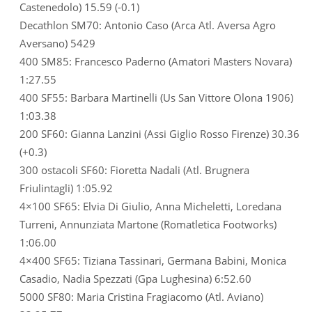
Castenedolo) 15.59 (-0.1)
Decathlon SM70: Antonio Caso (Arca Atl. Aversa Agro
Aversano) 5429
400 SM85: Francesco Paderno (Amatori Masters Novara)
1:27.55
400 SF55: Barbara Martinelli (Us San Vittore Olona 1906)
1:03.38
200 SF60: Gianna Lanzini (Assi Giglio Rosso Firenze) 30.36
(+0.3)
300 ostacoli SF60: Fioretta Nadali (Atl. Brugnera
Friulintagli) 1:05.92
4×100 SF65: Elvia Di Giulio, Anna Micheletti, Loredana
Turreni, Annunziata Martone (Romatletica Footworks)
1:06.00
4×400 SF65: Tiziana Tassinari, Germana Babini, Monica
Casadio, Nadia Spezzati (Gpa Lughesina) 6:52.60
5000 SF80: Maria Cristina Fragiacomo (Atl. Aviano)