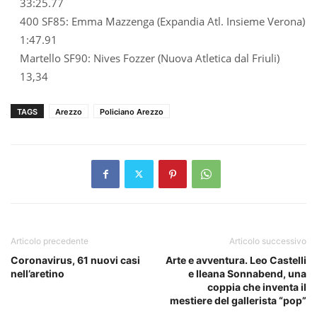
33:25.77
400 SF85: Emma Mazzenga (Expandia Atl. Insieme Verona)
1:47.91
Martello SF90: Nives Fozzer (Nuova Atletica dal Friuli)
13,34
TAGS
Arezzo
Policiano Arezzo
Articolo precedente
Articolo successivo
Coronavirus, 61 nuovi casi
Arte e avventura. Leo Castelli
nell’aretino
e Ileana Sonnabend, una
coppia che inventa il
mestiere del gallerista “pop”