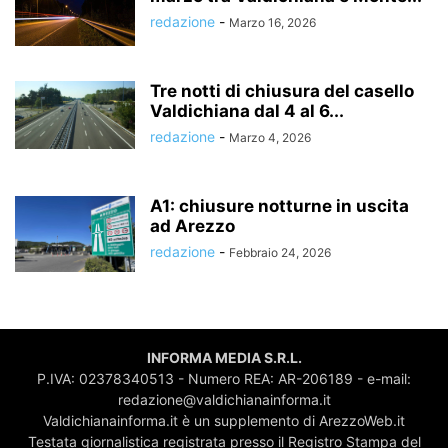
redazione
-
Marzo 16, 2026
Tre notti di chiusura del casello
Valdichiana dal 4 al 6...
redazione
-
Marzo 4, 2026
A1: chiusure notturne in uscita
ad Arezzo
redazione
-
Febbraio 24, 2026
INFORMA MEDIA S.R.L.
P.IVA: 02378340513 - Numero REA: AR-206189 - e-mail:
redazione@valdichianainforma.it
Valdichianainforma.it è un supplemento di ArezzoWeb.it
Testata giornalistica registrata presso il Registro Stampa del