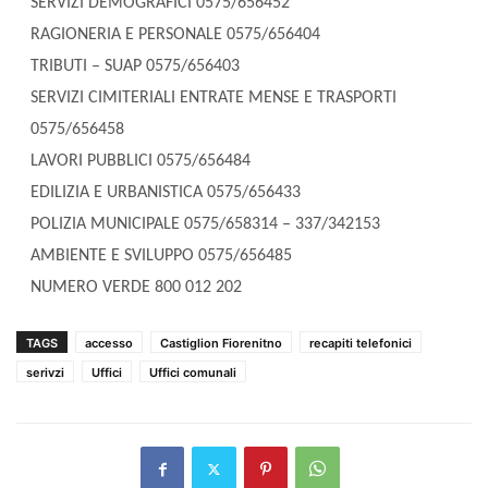
SERVIZI DEMOGRAFICI 0575/656452
RAGIONERIA E PERSONALE 0575/656404
TRIBUTI – SUAP 0575/656403
SERVIZI CIMITERIALI ENTRATE MENSE E TRASPORTI
0575/656458
LAVORI PUBBLICI 0575/656484
EDILIZIA E URBANISTICA 0575/656433
POLIZIA MUNICIPALE 0575/658314 – 337/342153
AMBIENTE E SVILUPPO 0575/656485
NUMERO VERDE 800 012 202
TAGS
accesso
Castiglion Fiorenitno
recapiti telefonici
serivzi
Uffici
Uffici comunali