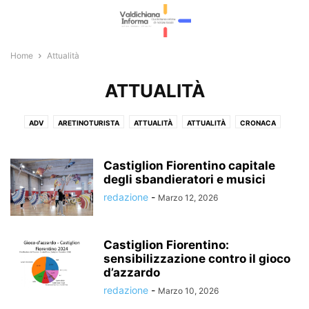
Home
Attualità
ATTUALITÀ
ADV
ARETINOTURISTA
ATTUALITÀ
ATTUALITÀ
CRONACA
CRONACA
CULTURA E EVENTI
CULTURA E EVENTI
ECONOMIA E LAVORO
ECONOMIA E LAVORO
FOTOGALLERY
Castiglion Fiorentino capitale
GIOSTRA DEL SARACINO
degli sbandieratori e musici
ITALIA E ESTERI
L'EDITORIALE
LA VOCE LIBERA
METEO E VIABILITÀ
METEO E VIABILITÀ
POLITICA
redazione
-
Marzo 12, 2026
POLITICA
RUBRICHE
SPETTACOLI
SPORT
SPORT
Castiglion Fiorentino:
sensibilizzazione contro il gioco
d’azzardo
redazione
-
Marzo 10, 2026