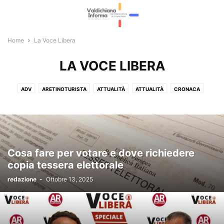
Home
La Voce Libera
LA VOCE LIBERA
ADV
ARETINOTURISTA
ATTUALITÀ
ATTUALITÀ
CRONACA
CRONACA
CULTURA E EVENTI
CULTURA E EVENTI
ECONOMIA E LAVORO
ECONOMIA E LAVORO
FOTOGALLERY
GIOSTRA DEL SARACINO
ITALIA E ESTERI
L'EDITORIALE
LA VOCE LIBERA
METEO E VIABILITÀ
METEO E VIABILITÀ
POLITICA
Cosa fare per votare e dove richiedere
POLITICA
RUBRICHE
SPETTACOLI
SPORT
SPORT
copia tessera elettorale
redazione
-
Ottobre 13, 2025