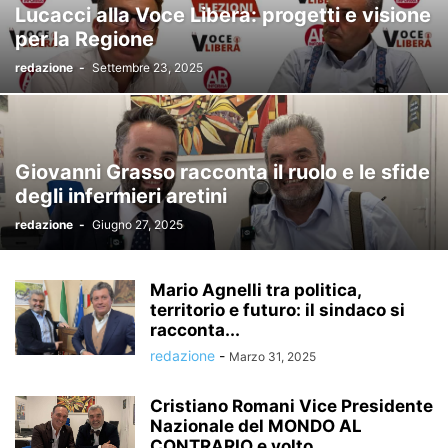
Lucacci alla Voce Libera: progetti e visione
per la Regione
redazione
-
Settembre 23, 2025
Giovanni Grasso racconta il ruolo e le sfide
degli infermieri aretini
redazione
-
Giugno 27, 2025
Mario Agnelli tra politica,
territorio e futuro: il sindaco si
racconta...
redazione
-
Marzo 31, 2025
Cristiano Romani Vice Presidente
Nazionale del MONDO AL
CONTRARIO e volto...