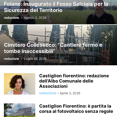
Foiano: Inaugurato il Fosso Salciaia per la
Sicurezza del Territorio
redazione
-
Agosto 3, 2026
Cimitero Collesecco: “Cantiere fermo e
tombe inaccessibili”
redazione
-
Luglio 28, 2026
Castiglion fiorentino: redazione
dell’Albo Comunale delle
Associazioni
redazione
-
Aprile 3, 2026
Castiglion Fiorentino: è partita la
corsa al fotovoltaico senza regole