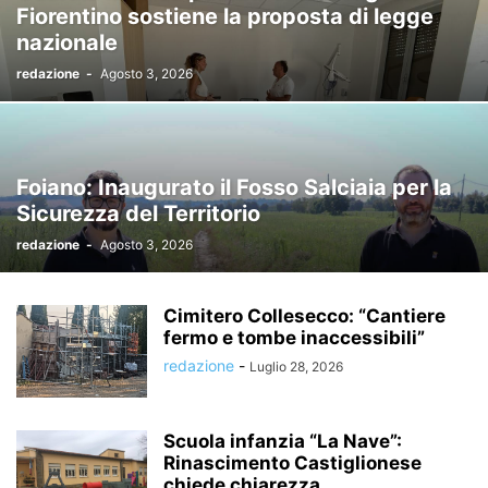
Fiorentino sostiene la proposta di legge
nazionale
redazione
-
Agosto 3, 2026
Foiano: Inaugurato il Fosso Salciaia per la
Sicurezza del Territorio
redazione
-
Agosto 3, 2026
Cimitero Collesecco: “Cantiere
fermo e tombe inaccessibili”
redazione
-
Luglio 28, 2026
Scuola infanzia “La Nave”:
Rinascimento Castiglionese
chiede chiarezza