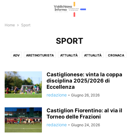
Home
Sport
SPORT
ADV
ARETINOTURISTA
ATTUALITÀ
ATTUALITÀ
CRONACA
CRONACA
CULTURA E EVENTI
CULTURA E EVENTI
ECONOMIA E LAVORO
ECONOMIA E LAVORO
FOTOGALLERY
Castiglionese: vinta la coppa
GIOSTRA DEL SARACINO
disciplina 2025/2026 di
ITALIA E ESTERI
L'EDITORIALE
Eccellenza
LA VOCE LIBERA
METEO E VIABILITÀ
METEO E VIABILITÀ
POLITICA
redazione
-
Giugno 26, 2026
POLITICA
RUBRICHE
SPETTACOLI
SPORT
SPORT
Castiglion Fiorentino: al via il
Torneo delle Frazioni
redazione
-
Giugno 24, 2026