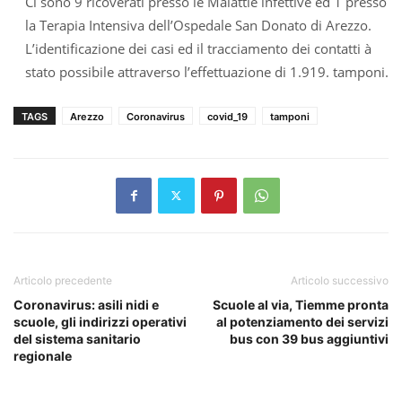
Ci sono 9 ricoverati presso le Malattie infettive ed 1 presso
la Terapia Intensiva dell’Ospedale San Donato di Arezzo.
L’identificazione dei casi ed il tracciamento dei contatti à
stato possibile attraverso l’effettuazione di 1.919. tamponi.
TAGS
Arezzo
Coronavirus
covid_19
tamponi
Articolo precedente
Articolo successivo
Coronavirus: asili nidi e
Scuole al via, Tiemme pronta
scuole, gli indirizzi operativi
al potenziamento dei servizi
del sistema sanitario
bus con 39 bus aggiuntivi
regionale