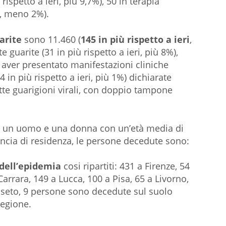
 rispetto a ieri, più 9,7%), 50 in terapia
i, meno 2%).
arite
sono 11.460 (
145 in più rispetto a ieri
,
guarite (31 in più rispetto a ieri, più 8%),
aver presentato manifestazioni cliniche
4 in più rispetto a ieri, più 1%) dichiarate
ddette guarigioni virali, con doppio tampone
i: un uomo e una donna con un’età media di
incia di residenza, le persone decedute sono:
 dell’epidemia
cosi ripartiti: 431 a Firenze, 54
Carrara, 149 a Lucca, 100 a Pisa, 65 a Livorno,
osseto, 9 persone sono decedute sul suolo
regione.