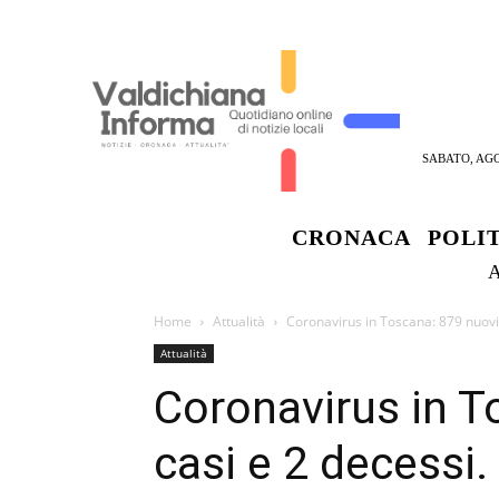
SABATO, AGO
CRONACA
POLI
Home
Attualità
Coronavirus in Toscana: 879 nuovi 
Attualità
Coronavirus in T
casi e 2 decessi.