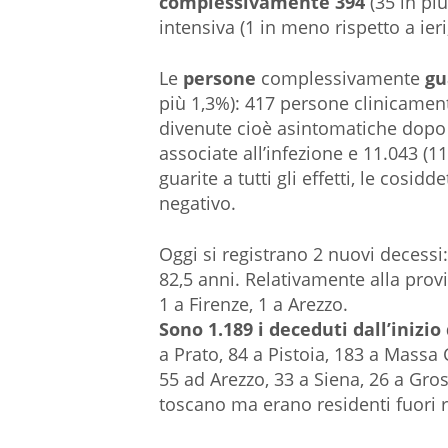
complessivamente 394
(35 in più
intensiva (1 in meno rispetto a ier
Le
persone
complessivamente
gu
più 1,3%): 417 persone clinicamente 
divenute cioè asintomatiche dopo 
associate all’infezione e 11.043 (11
guarite a tutti gli effetti, le cosi
negativo.
Oggi si registrano 2 nuovi decess
82,5 anni. Relativamente alla prov
1 a Firenze, 1 a Arezzo.
Sono 1.189 i deceduti dall’inizio
a Prato, 84 a Pistoia, 183 a Massa 
55 ad Arezzo, 33 a Siena, 26 a Gr
toscano ma erano residenti fuori 