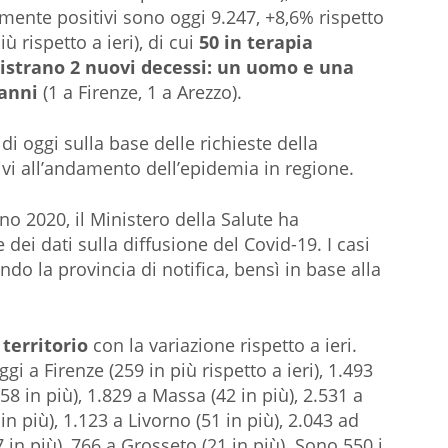
almente positivi sono oggi 9.247, +8,6% rispetto
iù rispetto a ieri), di cui
50 in terapia
gistrano 2 nuovi decessi: un uomo e una
 anni
(1 a Firenze, 1 a Arezzo).
 di oggi sulla base delle richieste della
ivi all’andamento dell’epidemia in regione.
gno 2020, il Ministero della Salute ha
 dei dati sulla diffusione del Covid-19. I casi
ndo la provincia di notifica, bensì in base alla
.
 territorio
con la variazione rispetto a ieri.
i a Firenze (259 in più rispetto a ieri), 1.493
(58 in più), 1.829 a Massa (42 in più), 2.531 a
in più), 1.123 a Livorno (51 in più), 2.043 ad
7 in più), 766 a Grosseto (21 in più). Sono 550 i