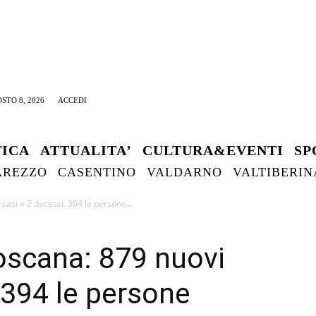
STO 8, 2026
ACCEDI
TICA
ATTUALITA’
CULTURA&EVENTI
SP
AREZZO
CASENTINO
VALDARNO
VALTIBERIN
casi e 2 decessi. 394 le persone...
oscana: 879 nuovi
 394 le persone