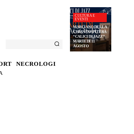
CULTURA E
EVENTI
MARCIANO DELLA
CHIANA OSPITERÀ
“CALICI DI JAZZ”
MARTEDÌ 11
AGOSTO
ORT
NECROLOGI
A