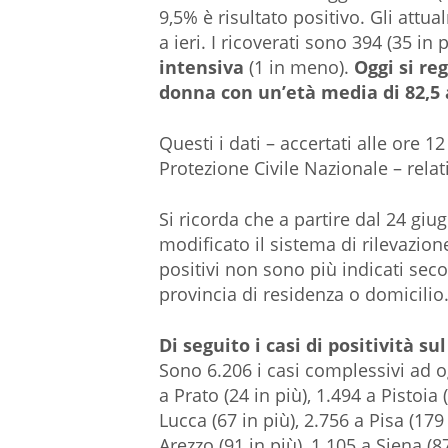
9,5% è risultato positivo. Gli attu
a ieri. I ricoverati sono 394 (35 in p
intensiva
(1 in meno).
Oggi si re
donna con un’età media di 82,5
Questi i dati – accertati alle ore 12
Protezione Civile Nazionale – relat
Si ricorda che a partire dal 24 giu
modificato il sistema di rilevazione
positivi non sono più indicati seco
provincia di residenza o domicilio
Di seguito i casi di positività sul
Sono 6.206 i casi complessivi ad ogg
a Prato (24 in più), 1.494 a Pistoia 
Lucca (67 in più), 2.756 a Pisa (179 
Arezzo (91 in più), 1.105 a Siena (8