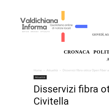
GIOVEDÌ, AG
CRONACA
POLI
Home
Attualità
Disservizi fibra ottica Open Fiber a
Attualità
Disservizi fibra 
Civitella