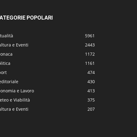
ATEGORIE POPOLARI
tualità
5961
ltura e Eventi
2443
ronaca
1172
litica
1161
port
474
editoriale
430
conomia e Lavoro
413
teo e Viabilità
375
ltura e Eventi
207