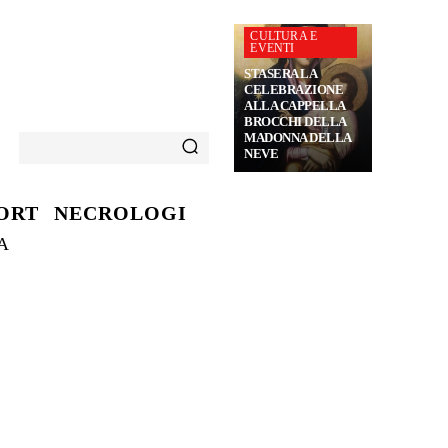
CULTURA E
EVENTI
STASERA LA
CELEBRAZIONE
ALLA CAPPELLA
BROCCHI DELLA
MADONNA DELLA
NEVE
ORT
NECROLOGI
A