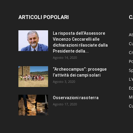
ARTICOLI POPOLARI
C
La risposta dell’Assessore
At
Vincenzo Ceccarelli alle
Cu
dichiarazioni rilasciate dalla
Presidente della...
C
Agosto 14, 2020
Po
“Archeocampus”: prosegue
S
l’attività dei campi solari
L'
Agosto 3, 2020
E
Me
Osservazioni rasoterra
Agosto 17, 2020
Cu