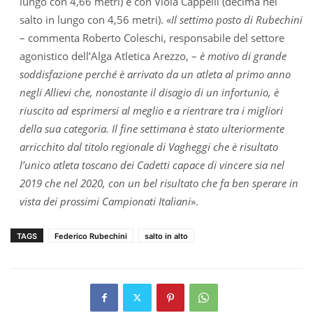
lungo con 4,66 metri) e con Viola Cappelli (decima nel
salto in lungo con 4,56 metri). «
Il settimo posto di Rubechini
– commenta Roberto Coleschi, responsabile del settore
agonistico dell’Alga Atletica Arezzo, –
è motivo di grande
soddisfazione perché è arrivato da un atleta al primo anno
negli Allievi che, nonostante il disagio di un infortunio, è
riuscito ad esprimersi al meglio e a rientrare tra i migliori
della sua categoria. Il fine settimana è stato ulteriormente
arricchito dal titolo regionale di Vagheggi che è risultato
l’unico atleta toscano dei Cadetti capace di vincere sia nel
2019 che nel 2020, con un bel risultato che fa ben sperare in
vista dei prossimi Campionati Italiani
».
TAGS
Federico Rubechini
salto in alto