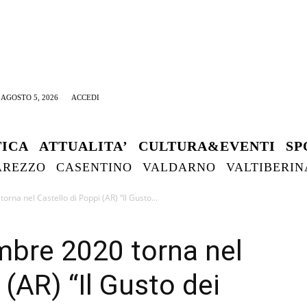
AGOSTO 5, 2026
ACCEDI
TICA
ATTUALITA’
CULTURA&EVENTI
SP
AREZZO
CASENTINO
VALDARNO
VALTIBERIN
rna nel Castello di Poppi (AR) “Il Gusto...
mbre 2020 torna nel
 (AR) “Il Gusto dei