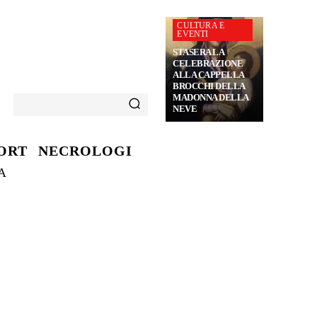
CULTURA E
EVENTI
STASERA LA
CELEBRAZIONE
ALLA CAPPELLA
BROCCHI DELLA
MADONNA DELLA
NEVE
ORT
NECROLOGI
A