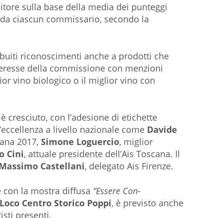
citore sulla base della media dei punteggi
da ciascun commissario, secondo la
ribuiti riconoscimenti anche a prodotti che
nteresse della commissione con menzioni
or vino biologico o il miglior vino con
 è cresciuto, con l’adesione di etichette
d’eccellenza a livello nazionale come
Davide
cana 2017,
Simone Loguercio
, miglior
o Cini
, attuale presidente dell’Ais Toscana. Il
Massimo Castellani
, delegato Ais Firenze.
 con la mostra diffusa
“Essere Con-
 Loco Centro Storico Poppi
, è previsto anche
isti presenti.