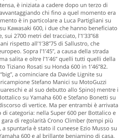
ntensa, è iniziata a cadere dopo un terzo di
avvantaggiando chi fino a quel momento era
erimento è in particolare a Luca Partigliani su
 su Kawasaki 600, i due che hanno beneficiato
 sui 2700 metri del tracciato, l’1’33”68
ani rispetto all’1’38”75 di Sallustro, che
uropeo. Sopra l’1’45”, a causa della strada
a salita e oltre l’1’46” quelli tutti quelli della
to Tiziano Rosati su Honda 600 in 1’46”82.
i “big”, a cominciare da Davide Lignite su
luricampione Stefano Manici su MotoGuzzi
Guareschi e al suo debutto allo Spino) mentre i
 Bottalico su Yamaha 600 e Stefano Bonetti su
iscorso di vertice. Ma per entrambi è arrivata
 di categoria: nella Super 600 per Bottalico e
a gara di regolarità Crono Climber (tempi più
, a spuntarla è stato il cuneese Ezio Musso su
Yamaha 600 e al brillante beniamino di casa,