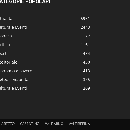
ATEGORIE POPOLARI
tualità
5961
ltura e Eventi
2443
ronaca
1172
litica
1161
port
474
editoriale
430
conomia e Lavoro
413
teo e Viabilità
375
ltura e Eventi
209
AREZZO
CASENTINO
VALDARNO
VALTIBERINA