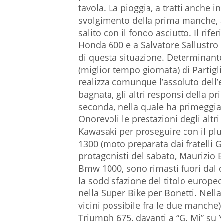
tavola. La pioggia, a tratti anche i
svolgimento della prima manche, 
salito con il fondo asciutto. Il rif
Honda 600 e a Salvatore Sallustro
di questa situazione. Determinante,
(miglior tempo giornata) di Partigli
realizza comunque l’assoluto dell’e
bagnata, gli altri responsi della prim
seconda, nella quale ha primeggia
Onorevoli le prestazioni degli altr
Kawasaki per proseguire con il p
1300 (moto preparata dai fratelli 
protagonisti del sabato, Maurizio
Bmw 1000, sono rimasti fuori dal d
la soddisfazione del titolo europeo
nella Super Bike per Bonetti. Nell
vicini possibile fra le due manche)
Triumph 675, davanti a “G. Mi” su 