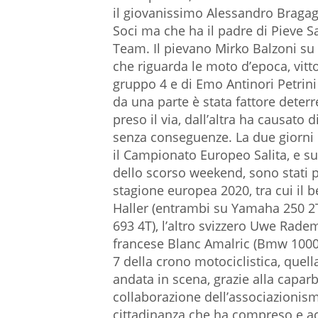
il giovanissimo Alessandro Bragagn
Soci ma che ha il padre di Pieve S
Team. Il pievano Mirko Balzoni su 
che riguarda le moto d’epoca, vitt
gruppo 4 e di Emo Antinori Petrini
da una parte è stata fattore dete
preso il via, dall’altra ha causato 
senza conseguenze. La due giorni 
il Campionato Europeo Salita, e sul
dello scorso weekend, sono stati p
stagione europea 2020, tra cui il 
Haller (entrambi su Yamaha 250 2T
693 4T), l’altro svizzero Uwe Radem
francese Blanc Amalric (Bmw 1000
7 della crono motociclistica, quel
andata in scena, grazie alla capar
collaborazione dell’associazionism
cittadinanza che ha compreso e a