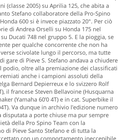
i (classe 2005) su Aprilia 125, che abita a
anto Stefano collaboratore della Pro-Spino
Honda 600 si è invece piazzato 20°. Per ciò
orie di Andrea Orselli su Honda 175 nel
 su Ducati 748 nel gruppo 5. E la pioggia, se
rrente per qualche concorrente che non ha
diverse scivolate lungo il percorso, ma tutte
di gare di Pieve S. Stefano andava a chiudere
 podio, oltre alla premiazione dei classificati
remiati anche i campioni assoluti della
belga Bernard Depierreux e lo svizzero Rolf
), il francese Steven Bellavoine (Husquarna
aker (Yamaha 60’0 4T) e in cat. Superbike il
4T). Va dunque in archivio l’edizione numero
la disputata a porte chiuse ma pur sempre
bietà della Pro Spino Team con la
o di Pieve Santo Stefano e di tutta la
ccettato con un comportamento ineccepibile