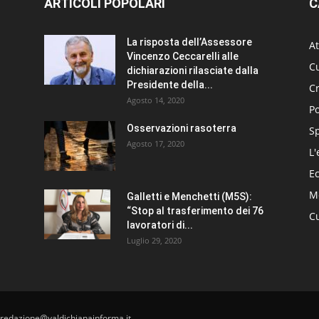
ARTICOLI POPOLARI
C
La risposta dell’Assessore
At
Vincenzo Ceccarelli alle
Cu
dichiarazioni rilasciate dalla
Presidente della...
C
Agosto 14, 2020
Po
Osservazioni rasoterra
S
Agosto 17, 2020
L'
E
Me
Galletti e Menchetti (M5S):
“Stop al trasferimento dei 76
Cu
lavoratori di...
Luglio 29, 2020
 redazione@valdichianainforma.it