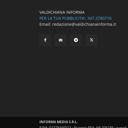
VALDICHIANA INFORMA
PER LA TUA PUBBLICITA': 347.3780710
Email: redazione@valdichianainforma.it
INFORMA MEDIA S.R.L.
P.IVA: 02378340513 - Numero REA: AR-206189 - e-mail: