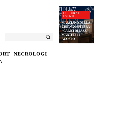
CULTURA E
EVENTI
MARCIANO DELLA
CHIANA OSPITERÀ
“CALICI DI JAZZ”
MARTEDÌ 11
AGOSTO
ORT
NECROLOGI
A