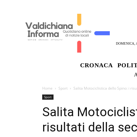
DOMENICA, A
CRONACA
POLI
Home
Sport
Salita Motociclistica dello Spino: i ris
Sport
Salita Motociclist
risultati della s