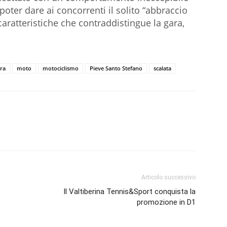
oter dare ai concorrenti il solito “abbraccio
caratteristiche che contraddistingue la gara,
ra
moto
motociclismo
Pieve Santo Stefano
scalata
Articolo successivo
Il Valtiberina Tennis&Sport conquista la
promozione in D1