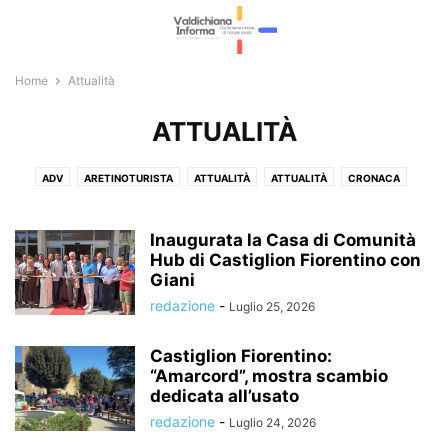
Home
Attualità
ATTUALITÀ
ADV
ARETINOTURISTA
ATTUALITÀ
ATTUALITÀ
CRONACA
CRONACA
CULTURA E EVENTI
CULTURA E EVENTI
ECONOMIA E LAVORO
ECONOMIA E LAVORO
FOTOGALLERY
Inaugurata la Casa di Comunità
GIOSTRA DEL SARACINO
Hub di Castiglion Fiorentino con
ITALIA E ESTERI
L'EDITORIALE
Giani
LA VOCE LIBERA
METEO E VIABILITÀ
METEO E VIABILITÀ
POLITICA
redazione
-
Luglio 25, 2026
POLITICA
RUBRICHE
SPETTACOLI
SPORT
SPORT
Castiglion Fiorentino:
“Amarcord”, mostra scambio
dedicata all’usato
redazione
-
Luglio 24, 2026