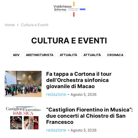
Home
Cultura e Eventi
CULTURA E EVENTI
ADV
ARETINOTURISTA
ATTUALITÀ
ATTUALITÀ
CRONACA
CRONACA
CULTURA E EVENTI
CULTURA E EVENTI
ECONOMIA E LAVORO
ECONOMIA E LAVORO
FOTOGALLERY
Fa tappa a Cortona il tour
GIOSTRA DEL SARACINO
dell’Orchestra sinfonica
ITALIA E ESTERI
L'EDITORIALE
giovanile di Macao
LA VOCE LIBERA
METEO E VIABILITÀ
METEO E VIABILITÀ
POLITICA
redazione
-
Agosto 5, 2026
POLITICA
RUBRICHE
SPETTACOLI
SPORT
SPORT
“Castiglion Fiorentino in Musica”:
due concerti al Chiostro di San
Francesco
redazione
-
Agosto 5, 2026